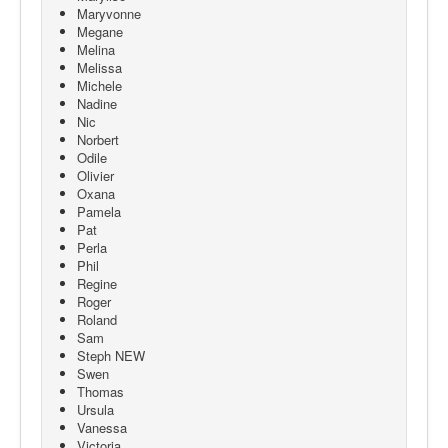
Maryvonne
Megane
Melina
Melissa
Michele
Nadine
Nic
Norbert
Odile
Olivier
Oxana
Pamela
Pat
Perla
Phil
Regine
Roger
Roland
Sam
Steph NEW
Swen
Thomas
Ursula
Vanessa
Victoria