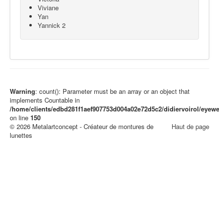
Viviane
Yan
Yannick 2
Warning
: count(): Parameter must be an array or an object that
implements Countable in
/home/clients/edbd281f1aef907753d004a02e72d5c2/didiervoirol/eye
on line
150
© 2026 Metalartconcept - Créateur de montures de
Haut de page
lunettes