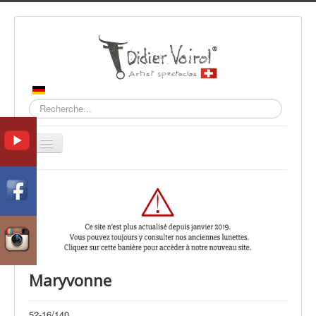
Recherche
Basculer
la
navigation
Accueil
Collections
Contact
Maryvonne
52-16/140