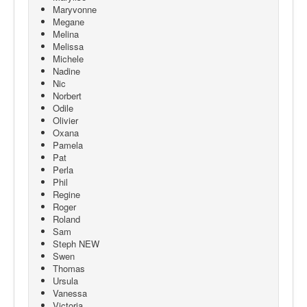
Maryvonne
Megane
Melina
Melissa
Michele
Nadine
Nic
Norbert
Odile
Olivier
Oxana
Pamela
Pat
Perla
Phil
Regine
Roger
Roland
Sam
Steph NEW
Swen
Thomas
Ursula
Vanessa
Victoria