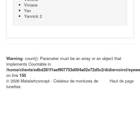
Viviane
Yan
Yannick 2
Warning
: count(): Parameter must be an array or an object that
implements Countable in
/home/clients/edbd281f1aef907753d004a02e72d5c2/didiervoirol/eye
on line
150
© 2026 Metalartconcept - Créateur de montures de
Haut de page
lunettes