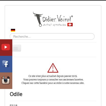
Recherche
Basculer
la
navigation
Accueil
Collections
Contact
Odile
53/18