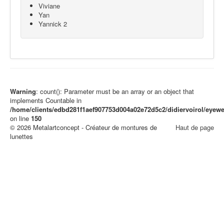
Viviane
Yan
Yannick 2
Warning
: count(): Parameter must be an array or an object that
implements Countable in
/home/clients/edbd281f1aef907753d004a02e72d5c2/didiervoirol/eye
on line
150
© 2026 Metalartconcept - Créateur de montures de
Haut de page
lunettes