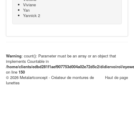
Viviane
Yan
Yannick 2
Warning
: count(): Parameter must be an array or an object that
implements Countable in
/home/clients/edbd281f1aef907753d004a02e72d5c2/didiervoirol/eye
on line
150
© 2026 Metalartconcept - Créateur de montures de
Haut de page
lunettes