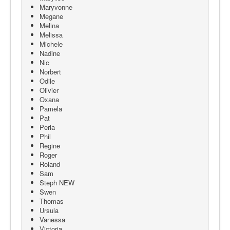
Maryvonne
Megane
Melina
Melissa
Michele
Nadine
Nic
Norbert
Odile
Olivier
Oxana
Pamela
Pat
Perla
Phil
Regine
Roger
Roland
Sam
Steph NEW
Swen
Thomas
Ursula
Vanessa
Victoria