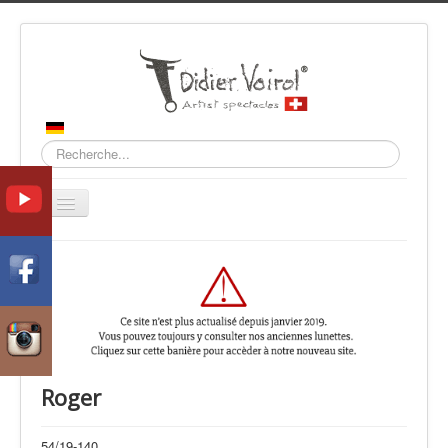
Recherche
Basculer
la
navigation
Accueil
Collections
Contact
Roger
54/19-140