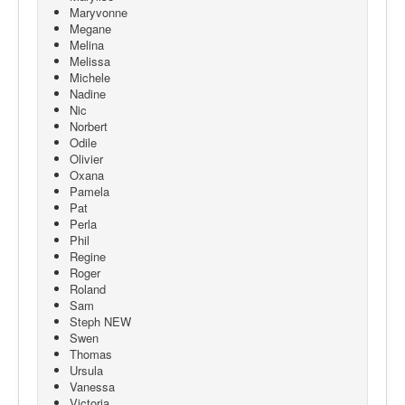
Maryvonne
Megane
Melina
Melissa
Michele
Nadine
Nic
Norbert
Odile
Olivier
Oxana
Pamela
Pat
Perla
Phil
Regine
Roger
Roland
Sam
Steph NEW
Swen
Thomas
Ursula
Vanessa
Victoria