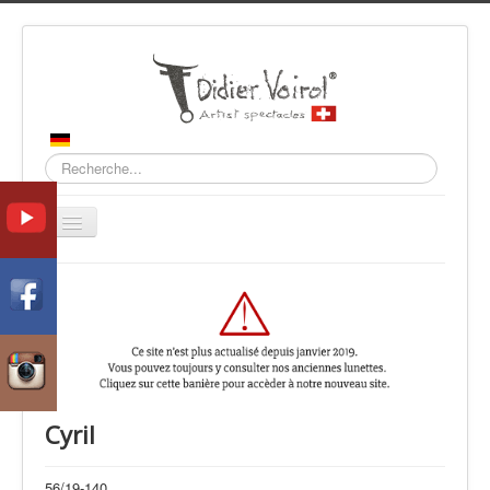
Recherche
Basculer
la
navigation
Accueil
Collections
Contact
Cyril
56/19-140