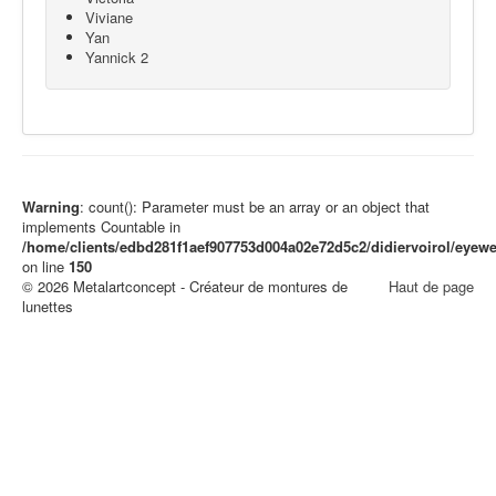
Viviane
Yan
Yannick 2
Warning
: count(): Parameter must be an array or an object that
implements Countable in
/home/clients/edbd281f1aef907753d004a02e72d5c2/didiervoirol/eye
on line
150
© 2026 Metalartconcept - Créateur de montures de
Haut de page
lunettes