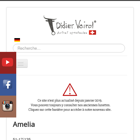
Recherche
Basculer
la
navigation
Accueil
Collections
Contact
Amelia
51-17/135