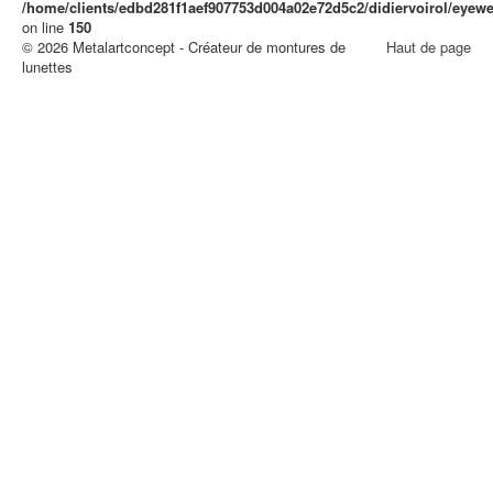
/home/clients/edbd281f1aef907753d004a02e72d5c2/didiervoirol/eye
on line
150
© 2026 Metalartconcept - Créateur de montures de
Haut de page
lunettes